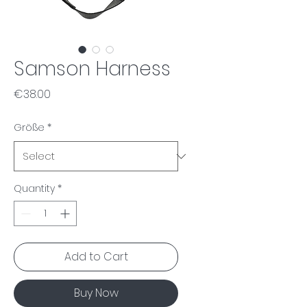
Samson Harness
Price
€38.00
Größe
*
Quantity
*
Add to Cart
Buy Now