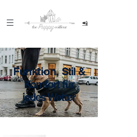
📲
Funktion,
Stil &
Komfort für
jedes Wetter