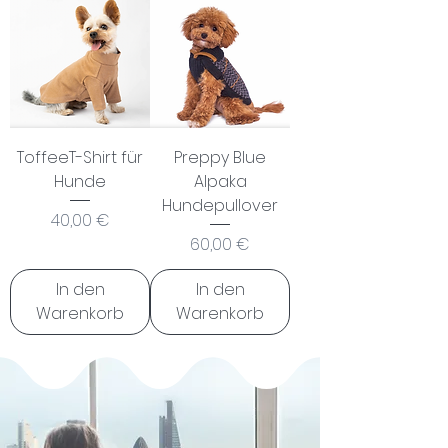
ToffeeT-Shirt für
Preppy Blue
Hunde
Alpaka
Hundepullover
Preis
40,00 €
Preis
60,00 €
In den
In den
Warenkorb
Warenkorb