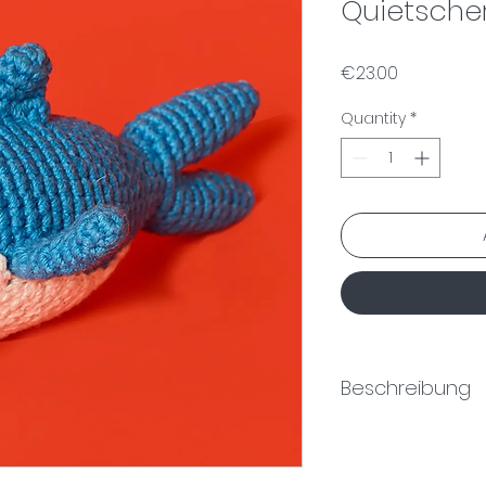
Quietsche
Price
€23.00
Quantity
*
Beschreibung
Liebevoll von Han
Baumwolle
geferti
nachhaltige Materia