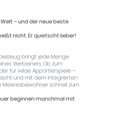
Handwerkskunst. Di
Farbstoffe
sorgen 
Herstellung, währe
r Welt – und der neue beste
Rahmen eines
Fai
entsteht und dort
eißt nicht. Er quietscht lieber!
Arbeitsplätze ermö
Mit einer Größe v
Buddy ideal für kl
integrierte Quiets
ielzeug bringt jede Menge
Spieltrieb und so
eines Vierbeiners. Ob zum
Spielspaß – egal 
er für wilde Apportierspiele –
Ein kleiner Reim f
sicht und mit dem integrierten
Ein kleiner Hai mit
ine Meeresbewohner schnell zum
vertreibt im Nu d
Ein Quietschen hier
schon will dein Hun
euer beginnen manchmal mit