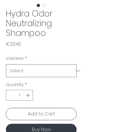
Hydra Odor
Neutralizing
Shampoo
Price
€32.45
Variante
*
Quantity
*
Add to Cart
Buy Now