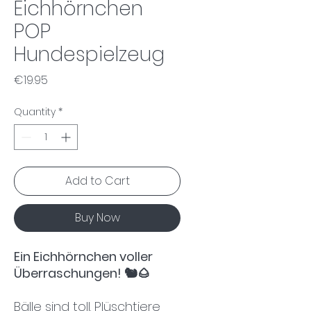
Eichhörnchen
POP
Hundespielzeug
Price
€19.95
Quantity
*
Add to Cart
Buy Now
Ein Eichhörnchen voller
Überraschungen! 🐿️🌰
Bälle sind toll. Plüschtiere