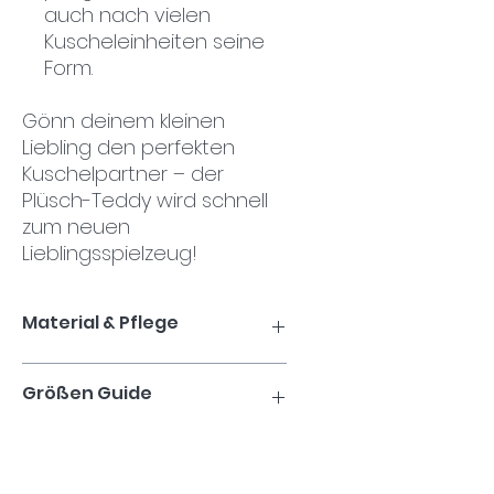
auch nach vielen
Kuscheleinheiten seine
Form.
Gönn deinem kleinen
Liebling den perfekten
Kuschelpartner – der
Plüsch-Teddy wird schnell
zum neuen
Lieblingsspielzeug!
Material & Pflege
Produktdetails:
Größen Guide
Größe:
Perfekt für kleine Hunde
Material:
Weicher Plüsch mit
Baumwollfüllung
15CM
Farbe:
Sanfte, beruhigende
Töne