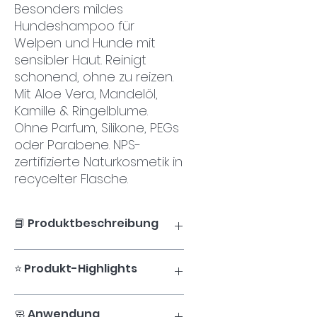
Besonders mildes
Hundeshampoo für
Welpen und Hunde mit
sensibler Haut. Reinigt
schonend, ohne zu reizen.
Mit Aloe Vera, Mandelöl,
Kamille & Ringelblume.
Ohne Parfum, Silikone, PEGs
oder Parabene. NPS-
zertifizierte Naturkosmetik in
recycelter Flasche.
📘 Produktbeschreibung
Das
Shampoo Sensitive
ist ein
⭐ Produkt-Highlights
extra mildes, parfumfreies
Hundeshampoo, das speziell für
Welpen und Hunde mit
Speziell für
Welpen &
🧼 Anwendung
empfindlicher Haut entwickelt
empfindliche Hunde