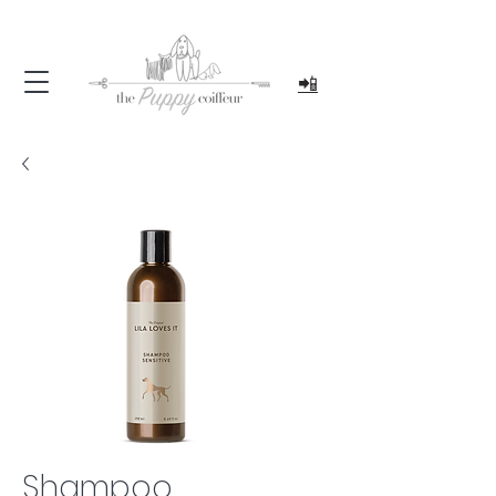
📲
Shampoo