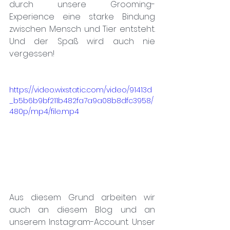
durch unsere Grooming-
Experience eine starke Bindung 
zwischen Mensch und Tier entsteht. 
Und der Spaß wird auch nie 
vergessen!
https://video.wixstatic.com/video/91413d
_b5b6b9bf211b482fa7a9a08b8dfc3958/
480p/mp4/file.mp4
Aus diesem Grund arbeiten wir 
auch an diesem Blog und an 
unserem Instagram-Account. Unser 